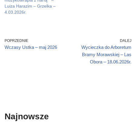
muzykoterapia z harfą ” –
d
o
Luiza Harazim – Grzelka –
w
4.03.2026r.
)
POPRZEDNIE
DALEJ
Wczasy Ustka – maj 2026
Wycieczka do Arboretum
Bramy Morawskiej – Las
Obora – 18.06.2026r.
Najnowsze