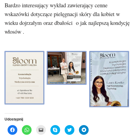
Bardzo interesujący wykład zawierający cenne
wskazówki dotyczące pielęgnacji skóry dla kobiet w
wieku dojrzałym oraz dbałości o jak najlepszą kondycję
włosów .
Udostępnij
C
C
C
C
C
C
l
l
l
l
l
l