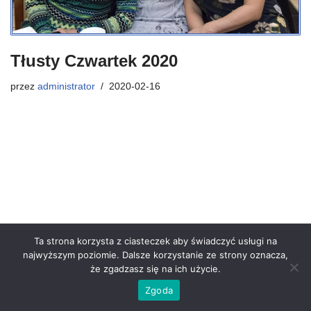
Tłusty Czwartek 2020
przez
administrator
2020-02-16
Ta strona korzysta z ciasteczek aby świadczyć usługi na
najwyższym poziomie. Dalsze korzystanie ze strony oznacza,
że zgadzasz się na ich użycie.
Zgoda
Neve
| Powered by
WordPress