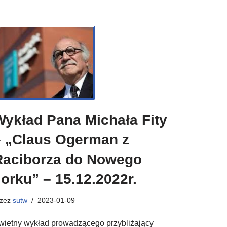
Wykład Pana Michała Fity
– „Claus Ogerman z
Raciborza do Nowego
orku” – 15.12.2022r.
rzez
sutw
2023-01-09
wietny wykład prowadzącego przybliżający