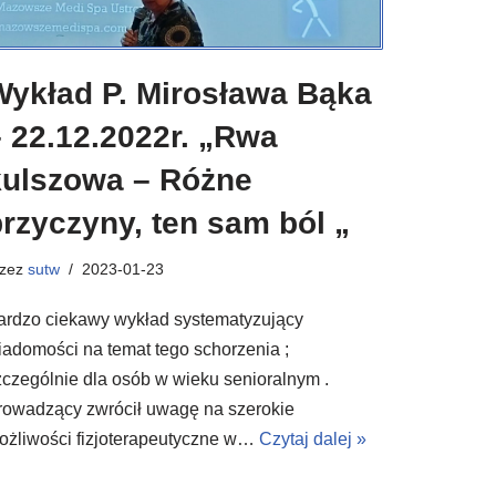
Wykład P. Mirosława Bąka
 22.12.2022r. „Rwa
kulszowa – Różne
rzyczyny, ten sam ból „
rzez
sutw
2023-01-23
ardzo ciekawy wykład systematyzujący
iadomości na temat tego schorzenia ;
zczególnie dla osób w wieku senioralnym .
rowadzący zwrócił uwagę na szerokie
ożliwości fizjoterapeutyczne w…
Czytaj dalej »