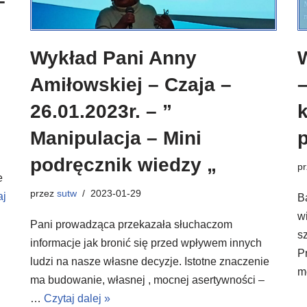
–
Wykład Pani Anny
Amiłowskiej – Czaja –
–
26.01.2023r. – ”
Manipulacja – Mini
p
podręcznik wiedzy „
p
e
przez
sutw
2023-01-29
aj
B
w
Pani prowadząca przekazała słuchaczom
s
informacje jak bronić się przed wpływem innych
P
ludzi na nasze własne decyzje. Istotne znaczenie
m
ma budowanie, własnej , mocnej asertywności –
…
Czytaj dalej »