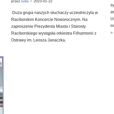
przez
sutw
2023-01-22
s
a
Duża grupa naszych słuchaczy uczestniczyła w
U
Raciborskim Koncercie Noworocznym. Na
m
zaproszenie Prezydenta Miasta i Starosty
»
Raciborskiego wystąpiła orkiestra Filharmonii z
Ostrawy im. Leosza Janaczka.