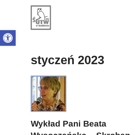
Przejdź
do
Open toolbar
treści
styczeń 2023
Wykład Pani Beata