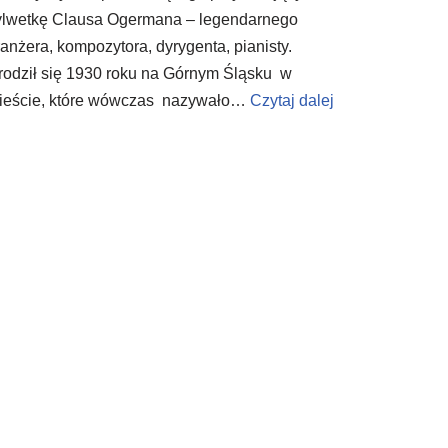
ylwetkę Clausa Ogermana – legendarnego
ranżera, kompozytora, dyrygenta, pianisty.
rodził się 1930 roku na Górnym Śląsku w
ieście, które wówczas nazywało…
Czytaj dalej