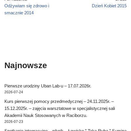
o
w
Odżywiam się zdrowo i
Dzień Kobiet 2015
)
smacznie 2014
Najnowsze
Pierwsze urodziny Uban Lab-u – 17.07.2026r.
2026-07-24
Kurs pierwszej pomocy przedmedycznej – 24.11.2025r. –
15.12.2025r. – zajęcia warsztatowe w specjalistycznej sali
Akademii Nauk Stosowanych w Raciborzu.
2026-07-23
Spotkanie integracyjne – piknik – Łowisko ” Taka Ryba ” Sumina