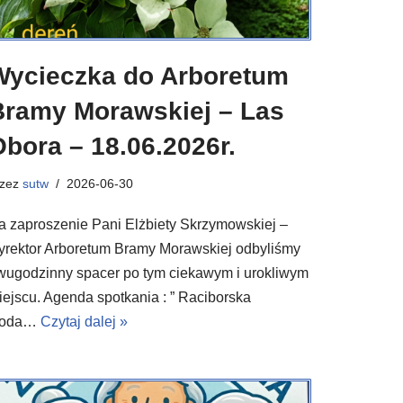
Wycieczka do Arboretum
Bramy Morawskiej – Las
bora – 18.06.2026r.
rzez
sutw
2026-06-30
a zaproszenie Pani Elżbiety Skrzymowskiej –
yrektor Arboretum Bramy Morawskiej odbyliśmy
wugodzinny spacer po tym ciekawym i urokliwym
iejscu. Agenda spotkania : ” Raciborska
oda…
Czytaj dalej »