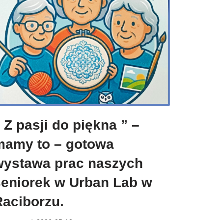
 Z pasji do piękna ” –
mamy to – gotowa
wystawa prac naszych
seniorek w Urban Lab w
Raciborzu.