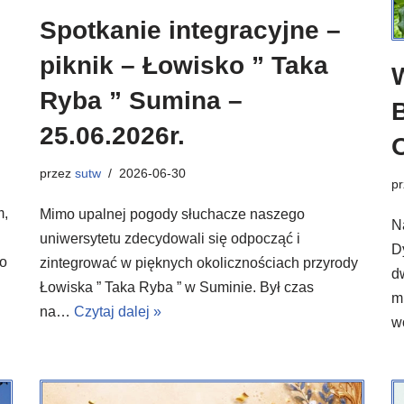
Spotkanie integracyjne –
piknik – Łowisko ” Taka
Ryba ” Sumina –
25.06.2026r.
O
przez
sutw
2026-06-30
p
m,
Mimo upalnej pogody słuchacze naszego
N
uniwersytetu zdecydowali się odpocząć i
D
go
zintegrować w pięknych okolicznościach przyrody
d
Łowiska ” Taka Ryba ” w Suminie. Był czas
m
na…
Czytaj dalej »
w