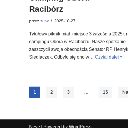
Racibórz
przez
sutw
2025-10-27
Tytułowy piknik miał miejsce 3 września 2025r. 
campingu Obora w Raciborzu. Nasze spotkanie
zaszczycił swoja obecnością Senator RP Henry
Siedlaczek. Odbyło się ono w…
Czytaj dalej »
1
2
3
…
16
Na
Neve
| Powered by
WordPress