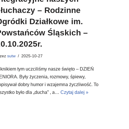
słuchaczy – Rodzinne
Ogródki Działkowe im.
Powstańców Śląskich –
0.10.2025r.
rzez
sutw
2025-10-27
iknikiem tym uczciliśmy nasze święto – DZIEŃ
ENIORA. Były życzenia, rozmowy, śpiewy,
opisywał dobry humor i wzajemna życzliwość. To
szystko było dla „ducha” , a…
Czytaj dalej »