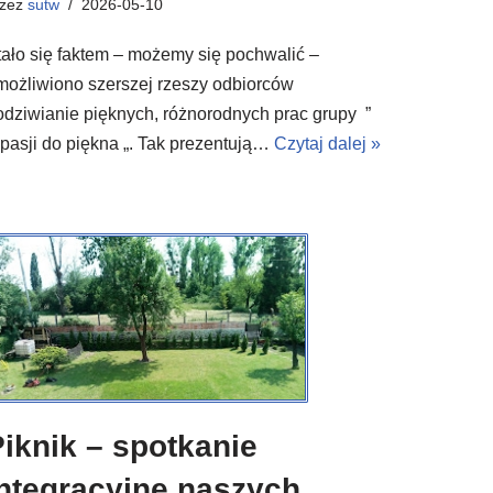
rzez
sutw
2026-05-10
tało się faktem – możemy się pochwalić –
możliwiono szerszej rzeszy odbiorców
odziwianie pięknych, różnorodnych prac grupy ”
 pasji do piękna „. Tak prezentują…
Czytaj dalej »
iknik – spotkanie
integracyjne naszych