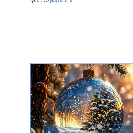
tym…
Czytaj dalej »