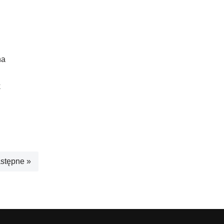
na
k
stępne »