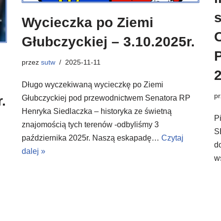
Wycieczka po Ziemi
Głubczyckiej – 3.10.2025r.
przez
sutw
2025-11-11
2
Długo wyczekiwaną wycieczkę po Ziemi
p
.
Głubczyckiej pod przewodnictwem Senatora RP
Henryka Siedlaczka – historyka ze świetną
P
znajomością tych terenów -odbyliśmy 3
S
października 2025r. Naszą eskapadę…
Czytaj
d
dalej »
w
j