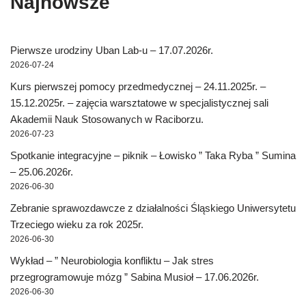
Najnowsze
e
e
d
i
n
e
n
n
(
n
s
n
s
s
O
n
i
s
i
i
p
e
n
i
n
n
e
w
n
n
n
n
n
w
e
n
Pierwsze urodziny Uban Lab-u – 17.07.2026r.
e
e
s
i
w
e
w
w
i
n
w
w
2026-07-24
w
w
n
d
i
w
i
i
n
o
n
i
Kurs pierwszej pomocy przedmedycznej – 24.11.2025r. –
n
n
e
w
d
n
d
d
w
)
o
d
15.12.2025r. – zajęcia warsztatowe w specjalistycznej sali
o
o
w
w
o
w
w
i
)
w
Akademii Nauk Stosowanych w Raciborzu.
)
)
n
)
d
2026-07-23
o
w
)
Spotkanie integracyjne – piknik – Łowisko ” Taka Ryba ” Sumina
– 25.06.2026r.
2026-06-30
Zebranie sprawozdawcze z działalności Śląskiego Uniwersytetu
Trzeciego wieku za rok 2025r.
2026-06-30
Wykład – ” Neurobiologia konfliktu – Jak stres
przegrogramowuje mózg ” Sabina Musioł – 17.06.2026r.
2026-06-30