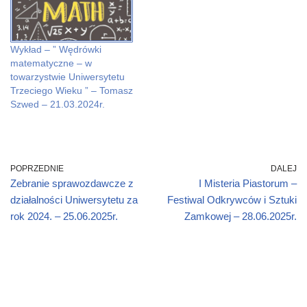
n
n
e
w
n
n
n
n
n
w
e
n
e
e
s
i
w
e
w
w
i
n
w
w
w
w
n
d
i
w
i
i
n
o
n
i
Wykład – ” Wędrówki
n
n
e
w
d
n
d
d
w
)
o
d
matematyczne – w
o
o
w
w
o
towarzystwie Uniwersytetu
w
w
i
)
w
)
)
n
)
Trzeciego Wieku ” – Tomasz
d
o
Szwed – 21.03.2024r.
w
)
POPRZEDNIE
DALEJ
Zebranie sprawozdawcze z
I Misteria Piastorum –
działalności Uniwersytetu za
Festiwal Odkrywców i Sztuki
rok 2024. – 25.06.2025r.
Zamkowej – 28.06.2025r.