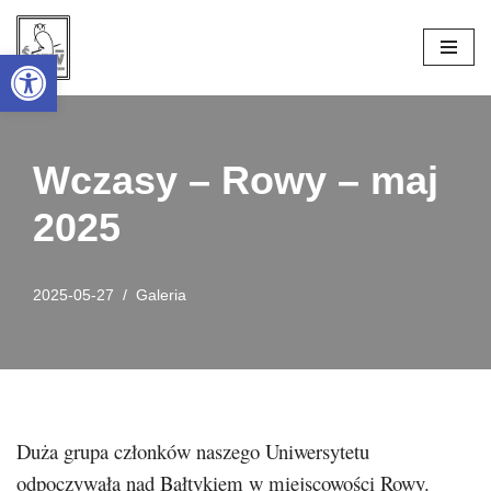
Open toolbar
Przejdź
do
treści
Wczasy – Rowy – maj
2025
2025-05-27
Galeria
Duża grupa członków naszego Uniwersytetu
odpoczywała nad Bałtykiem w miejscowości Rowy.