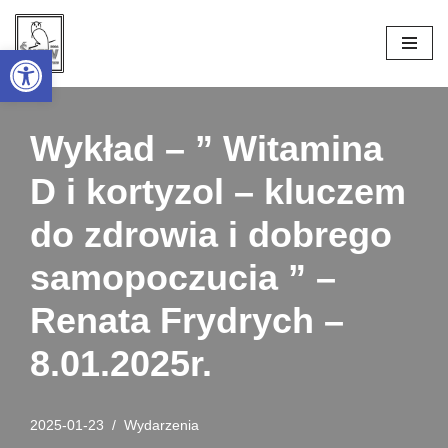
Open toolbar
Przejdź
do
treści
Wykład – ” Witamina
D i kortyzol – kluczem
do zdrowia i dobrego
samopoczucia ” –
Renata Frydrych –
8.01.2025r.
2025-01-23
Wydarzenia