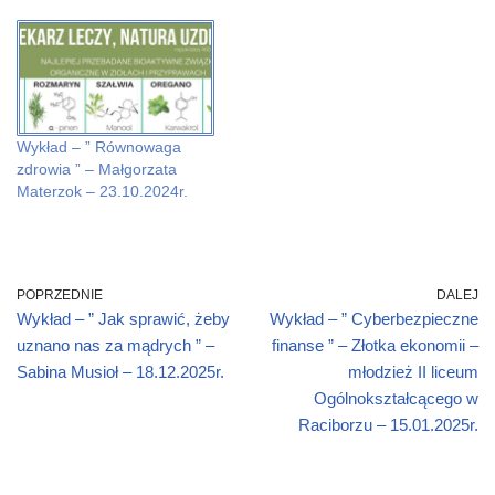
e
e
d
i
n
e
n
n
(
n
s
n
s
s
O
n
i
s
i
i
p
e
n
i
n
n
e
w
n
n
n
n
n
w
e
n
e
e
s
i
w
e
w
w
i
n
w
w
w
w
n
d
i
w
i
i
n
o
n
i
n
n
e
w
d
n
d
d
w
)
o
d
Wykład – ” Równowaga
o
o
w
w
o
zdrowia ” – Małgorzata
w
w
i
)
w
)
)
n
)
Materzok – 23.10.2024r.
d
o
w
)
POPRZEDNIE
DALEJ
Wykład – ” Jak sprawić, żeby
Wykład – ” Cyberbezpieczne
uznano nas za mądrych ” –
finanse ” – Złotka ekonomii –
Sabina Musioł – 18.12.2025r.
młodzież II liceum
Ogólnokształcącego w
Raciborzu – 15.01.2025r.