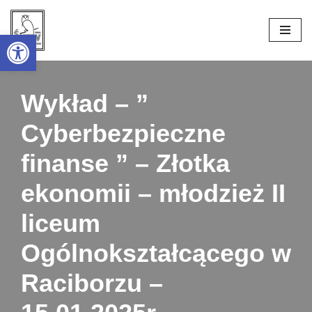
Open toolbar
Przejdź
do
treści
Wykład – ”
Cyberbezpieczne
finanse ” – Złotka
ekonomii – młodzież II
liceum
Ogólnokształcącego w
Raciborzu –