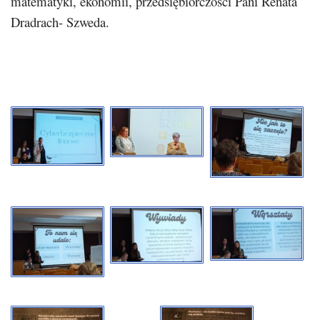
matematyki, ekonomii, przedsiębiorczości Pani Renata
Dradrach- Szweda.