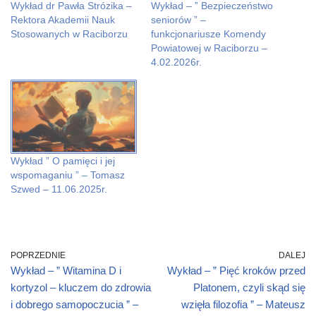
Wykład dr Pawła Strózika –
Wykład – ” Bezpieczeństwo
b
s
o
e
t
g
o
A
a
(
e
r
Rektora Akademii Nauk
seniorów ” –
o
p
f
O
r
a
k
p
r
p
(
m
Stosowanych w Raciborzu
funkcjonariusze Komendy
(
(
i
e
O
(
Powiatowej w Raciborzu –
O
O
e
n
p
O
p
p
n
s
e
p
4.02.2026r.
e
e
d
i
n
e
n
n
(
n
s
n
s
s
O
n
i
s
i
i
p
e
n
i
n
n
e
w
n
n
n
n
n
w
e
n
e
e
s
i
w
e
w
w
i
n
w
w
w
w
n
d
i
w
i
i
n
o
n
i
n
n
e
w
d
n
d
d
w
)
o
d
Wykład ” O pamięci i jej
o
o
w
w
o
wspomaganiu ” – Tomasz
w
w
i
)
w
)
)
n
)
Szwed – 11.06.2025r.
d
o
w
)
POPRZEDNIE
DALEJ
Wykład – ” Witamina D i
Wykład – ” Pięć kroków przed
kortyzol – kluczem do zdrowia
Platonem, czyli skąd się
i dobrego samopoczucia ” –
wzięła filozofia ” – Mateusz