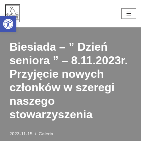
Open toolbar
Przejdź
do
treści
Biesiada – ” Dzień
seniora ” – 8.11.2023r.
Przyjęcie nowych
członków w szeregi
naszego
stowarzyszenia
2023-11-15
Galeria