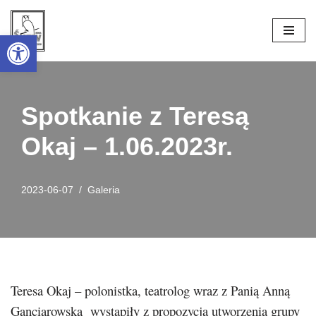
Open toolbar
Przejdź
do
treści
Spotkanie z Teresą
Okaj – 1.06.2023r.
2023-06-07
Galeria
Teresa Okaj – polonistka, teatrolog wraz z Panią Anną
Ganciarowską wystąpiły z propozycją utworzenia grupy