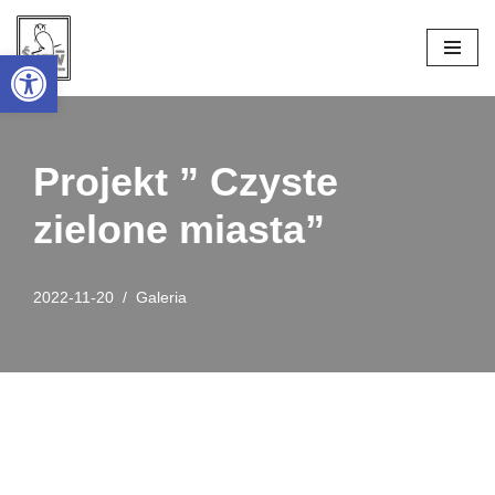
Open toolbar
Przejdź
do
treści
Projekt ” Czyste
zielone miasta”
2022-11-20
Galeria