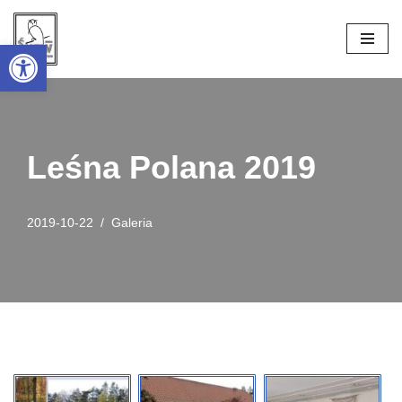
Open toolbar
Przejdź
do
treści
Leśna Polana 2019
2019-10-22
Galeria