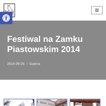
Open toolbar
Przejdź
do
treści
Festiwal na Zamku
Piastowskim 2014
2014-09-26
Galeria