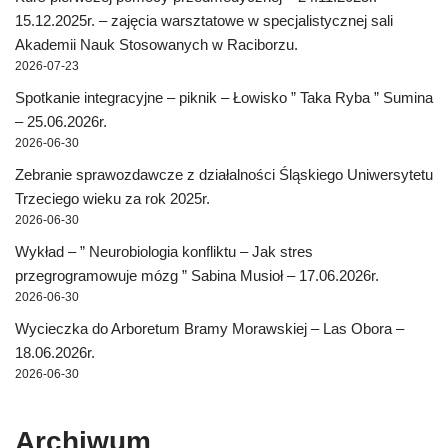
d
d
w
)
o
d
15.12.2025r. – zajęcia warsztatowe w specjalistycznej sali
o
o
w
w
o
w
w
i
)
w
Akademii Nauk Stosowanych w Raciborzu.
)
)
n
)
d
2026-07-23
o
w
)
Spotkanie integracyjne – piknik – Łowisko ” Taka Ryba ” Sumina
– 25.06.2026r.
2026-06-30
Zebranie sprawozdawcze z działalności Śląskiego Uniwersytetu
Trzeciego wieku za rok 2025r.
2026-06-30
Wykład – ” Neurobiologia konfliktu – Jak stres
przegrogramowuje mózg ” Sabina Musioł – 17.06.2026r.
2026-06-30
Wycieczka do Arboretum Bramy Morawskiej – Las Obora –
18.06.2026r.
2026-06-30
Archiwum