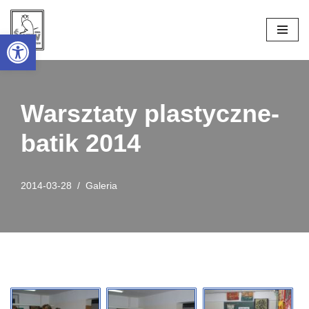
Open toolbar
Przejdź
do
treści
Warsztaty plastyczne-
batik 2014
2014-03-28
Galeria