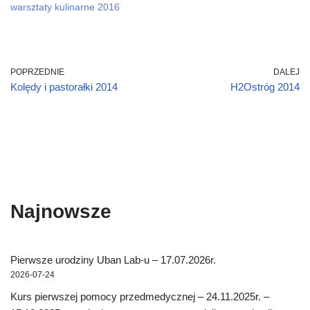
w
w
i
n
w
w
warsztaty kulinarne 2016
w
w
n
d
i
w
i
i
n
o
n
i
n
n
e
w
d
n
d
d
w
)
o
d
o
o
w
w
o
w
w
i
)
w
)
)
n
)
d
POPRZEDNIE
DALEJ
o
w
Kolędy i pastorałki 2014
H2Ostróg 2014
)
Najnowsze
Pierwsze urodziny Uban Lab-u – 17.07.2026r.
2026-07-24
Kurs pierwszej pomocy przedmedycznej – 24.11.2025r. –