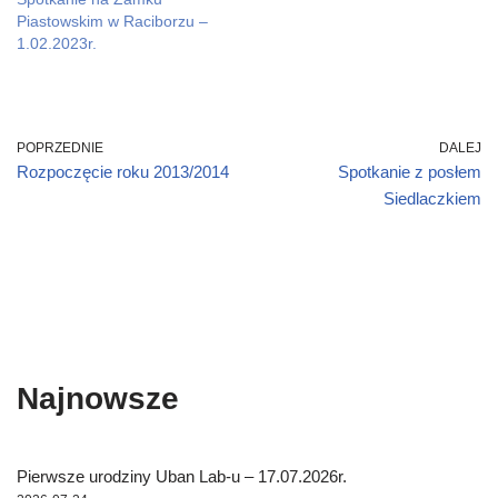
w
w
n
d
i
w
i
i
n
o
n
i
Piastowskim w Raciborzu –
n
n
e
w
d
n
d
d
w
)
o
d
1.02.2023r.
o
o
w
w
o
w
w
i
)
w
)
)
n
)
d
o
w
)
POPRZEDNIE
DALEJ
Rozpoczęcie roku 2013/2014
Spotkanie z posłem
Siedlaczkiem
Najnowsze
Pierwsze urodziny Uban Lab-u – 17.07.2026r.