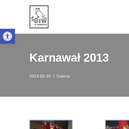
Przejdź
do
Open toolbar
treści
Karnawał 2013
2013-02-10
Galeria