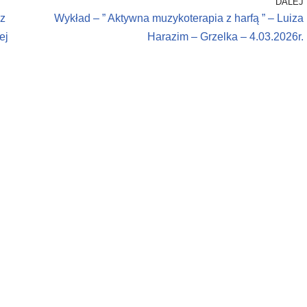
DALEJ
ez
Wykład – ” Aktywna muzykoterapia z harfą ” – Luiza
ej
Harazim – Grzelka – 4.03.2026r.