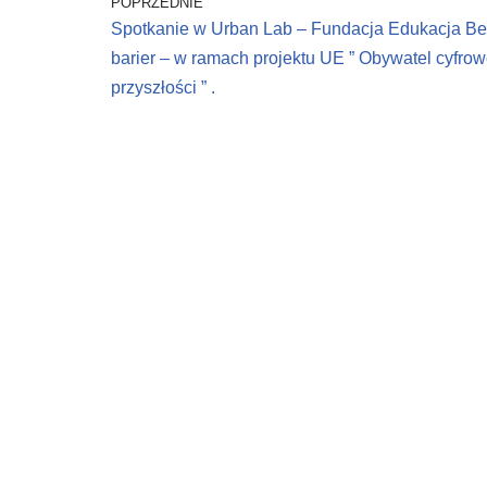
i
i
n
o
n
i
POPRZEDNIE
n
n
e
w
d
n
d
d
w
)
o
d
Spotkanie w Urban Lab – Fundacja Edukacja B
o
o
w
w
o
w
w
i
)
w
barier – w ramach projektu UE ” Obywatel cyfrow
)
)
n
)
d
przyszłości ” .
o
w
)