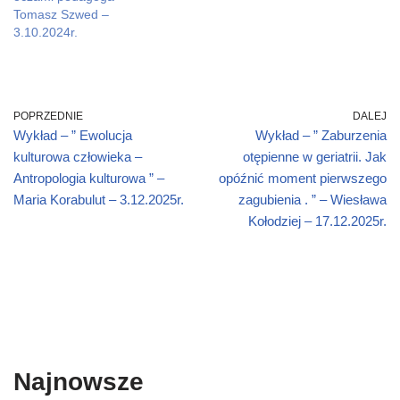
o
o
w
w
o
Tomasz Szwed –
w
w
i
)
w
)
)
n
)
3.10.2024r.
d
o
w
)
POPRZEDNIE
DALEJ
Wykład – ” Ewolucja
Wykład – ” Zaburzenia
kulturowa człowieka –
otępienne w geriatrii. Jak
Antropologia kulturowa ” –
opóźnić moment pierwszego
Maria Korabulut – 3.12.2025r.
zagubienia . ” – Wiesława
Kołodziej – 17.12.2025r.
Najnowsze