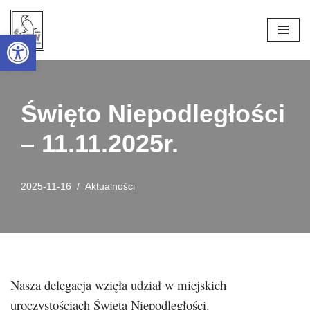
Open toolbar
Przejdź
do
treści
Święto Niepodległości
– 11.11.2025r.
2025-11-16
Aktualności
Nasza delegacja wzięła udział w miejskich
uroczystościach Święta Niepodległości.