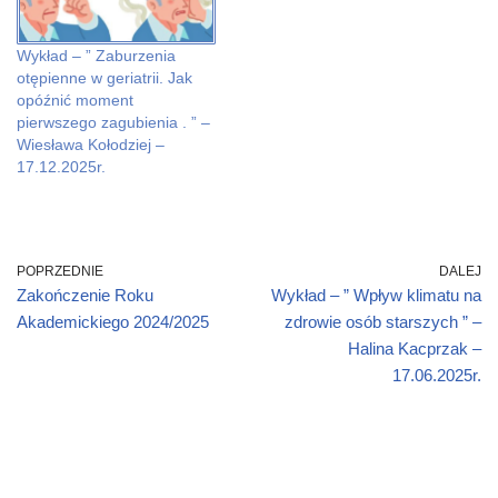
e
e
s
i
w
e
w
w
i
n
w
w
w
w
n
d
i
w
i
i
n
o
n
i
Wykład – ” Zaburzenia
n
n
e
w
d
n
d
d
w
)
o
d
otępienne w geriatrii. Jak
o
o
w
w
o
opóźnić moment
w
w
i
)
w
)
)
n
)
pierwszego zagubienia . ” –
d
o
Wiesława Kołodziej –
w
17.12.2025r.
)
POPRZEDNIE
DALEJ
Zakończenie Roku
Wykład – ” Wpływ klimatu na
Akademickiego 2024/2025
zdrowie osób starszych ” –
Halina Kacprzak –
17.06.2025r.