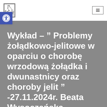
Open toolbar
Przejdź
do
treści
Wykład – ” Problemy
żołądkowo-jelitowe w
oparciu o chorobę
wrzodową żołądka i
dwunastnicy oraz
choroby jelit ”
-27.11.2024r. Beata