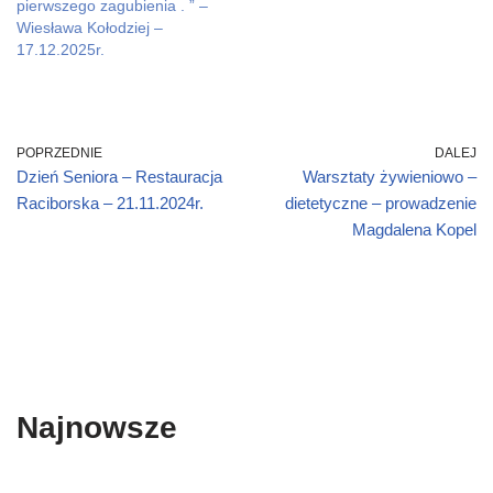
o
pierwszego zagubienia . ” –
w
Wiesława Kołodziej –
)
17.12.2025r.
POPRZEDNIE
DALEJ
Dzień Seniora – Restauracja
Warsztaty żywieniowo –
Raciborska – 21.11.2024r.
dietetyczne – prowadzenie
Magdalena Kopel
Najnowsze