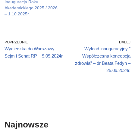
Inauguracja Roku
w
w
n
d
i
w
i
i
n
o
n
i
Akademickiego 2025 / 2026
n
n
e
w
d
n
d
d
w
)
o
d
– 1.10.2025r.
o
o
w
w
o
w
w
i
)
w
)
)
n
)
d
o
w
)
POPRZEDNIE
DALEJ
Wycieczka do Warszawy –
Wykład inauguracyjny ”
Sejm i Senat RP – 9.09.2024r.
Współczesna koncepcja
zdrowia” – dr Beata Fedyn –
25.09.2024r.
Najnowsze