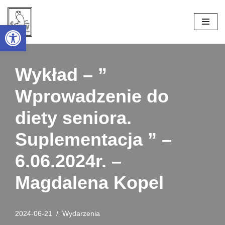
Open toolbar
Przejdź
do
treści
Wykład – ”
Wprowadzenie do
diety seniora.
Suplementacja ” –
6.06.2024r. –
Magdalena Kopel
2024-06-21
Wydarzenia