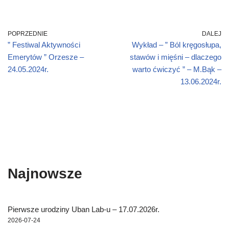
w
)
POPRZEDNIE
DALEJ
” Festiwal Aktywności
Wykład – ” Ból kręgosłupa,
Emerytów ” Orzesze –
stawów i mięśni – dlaczego
24.05.2024r.
warto ćwiczyć ” – M.Bąk –
13.06.2024r.
Najnowsze
Pierwsze urodziny Uban Lab-u – 17.07.2026r.
2026-07-24