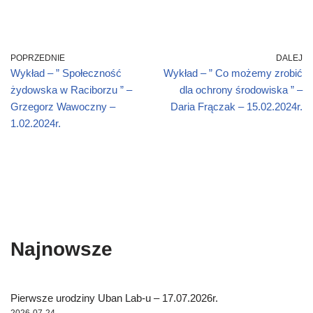
o
w
)
POPRZEDNIE
DALEJ
Wykład – ” Społeczność
Wykład – ” Co możemy zrobić
żydowska w Raciborzu ” –
dla ochrony środowiska ” –
Grzegorz Wawoczny –
Daria Frączak – 15.02.2024r.
1.02.2024r.
Najnowsze
Pierwsze urodziny Uban Lab-u – 17.07.2026r.