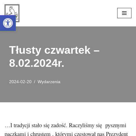
Open toolbar
Przejdź
do
treści
Tłusty czwartek –
8.02.2024r.
2024-02-20
Wydarzenia
…I tradycji stało się zadość. Raczyliśmy się pysznymi
pączkami i chrustem , którymi częstował nas Prezydent