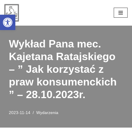
Open toolbar
Przejdź
do
treści
Wykład Pana mec.
Kajetana Ratajskiego
– ” Jak korzystać z
praw konsumenckich
” – 28.10.2023r.
2023-11-14
Wydarzenia