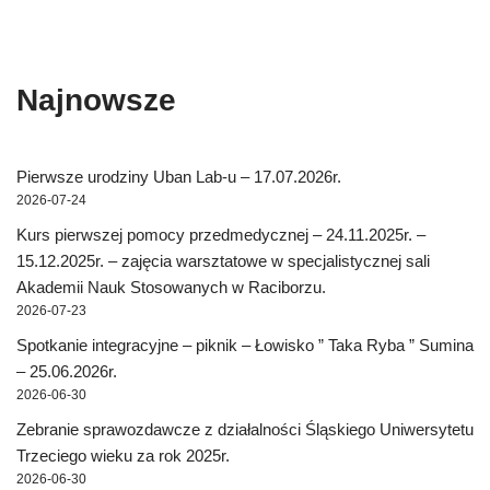
p
p
n
s
e
p
e
e
d
i
n
e
n
n
(
n
s
n
s
s
O
n
i
s
i
i
p
e
n
i
n
n
e
w
n
n
n
n
n
w
e
n
Najnowsze
e
e
s
i
w
e
w
w
i
n
w
w
w
w
n
d
i
w
i
i
n
o
n
i
n
n
e
w
d
n
d
d
w
)
o
d
Pierwsze urodziny Uban Lab-u – 17.07.2026r.
o
o
w
w
o
w
w
i
)
w
2026-07-24
)
)
n
)
d
Kurs pierwszej pomocy przedmedycznej – 24.11.2025r. –
o
w
15.12.2025r. – zajęcia warsztatowe w specjalistycznej sali
)
Akademii Nauk Stosowanych w Raciborzu.
2026-07-23
Spotkanie integracyjne – piknik – Łowisko ” Taka Ryba ” Sumina
– 25.06.2026r.
2026-06-30
Zebranie sprawozdawcze z działalności Śląskiego Uniwersytetu
Trzeciego wieku za rok 2025r.
2026-06-30