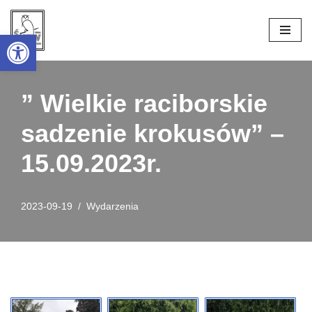
Open toolbar
Przejdź
do
treści
” Wielkie raciborskie
sadzenie krokusów” –
15.09.2023r.
2023-09-19
Wydarzenia