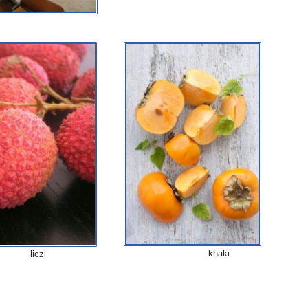
khaki
liczi