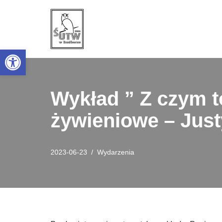
Przejdź
do
Open toolbar
treści
Wykład ” Z czym to
żywieniowe – Just
2023-06-23
Wydarzenia