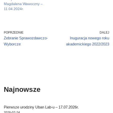
o
o
w
w
o
Magdalena Wawoczny –
w
w
i
)
w
)
)
n
)
11.04.2024r.
d
o
w
)
POPRZEDNIE
DALEJ
Zebranie Sprawozdawczo-
Inuguracja nowego roku
Wyborcze
akademickiego 2022/2023
Najnowsze
Pierwsze urodziny Uban Lab-u – 17.07.2026r.
2026-07-24