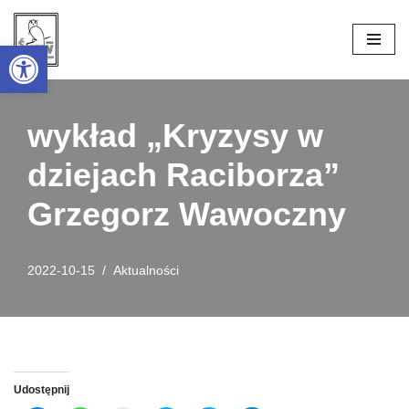
Open toolbar
Przejdź
do
treści
wykład „Kryzysy w
dziejach Raciborza”
Grzegorz Wawoczny
2022-10-15
Aktualności
Udostępnij